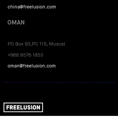
china@freelusion.com
OMAN
PO Box 93,PC 115, Muscat
+968 9576 1853
oman@freelusion.com